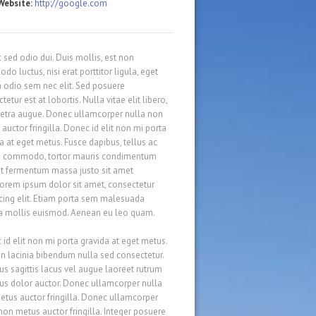
 Website:
http://google.com
sed odio dui. Duis mollis, est non
o luctus, nisi erat porttitor ligula, eget
a odio sem nec elit. Sed posuere
tetur est at lobortis. Nulla vitae elit libero,
retra augue. Donec ullamcorper nulla non
auctor fringilla. Donec id elit non mi porta
a at eget metus. Fusce dapibus, tellus ac
s commodo, tortor mauris condimentum
ut fermentum massa justo sit amet
Lorem ipsum dolor sit amet, consectetur
cing elit. Etiam porta sem malesuada
 mollis euismod. Aenean eu leo quam.
id elit non mi porta gravida at eget metus.
n lacinia bibendum nulla sed consectetur.
s sagittis lacus vel augue laoreet rutrum
us dolor auctor. Donec ullamcorper nulla
tus auctor fringilla. Donec ullamcorper
non metus auctor fringilla. Integer posuere