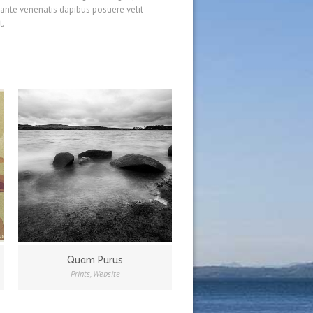
 ante venenatis dapibus posuere velit
t.
Quam Purus
Prints
,
Website