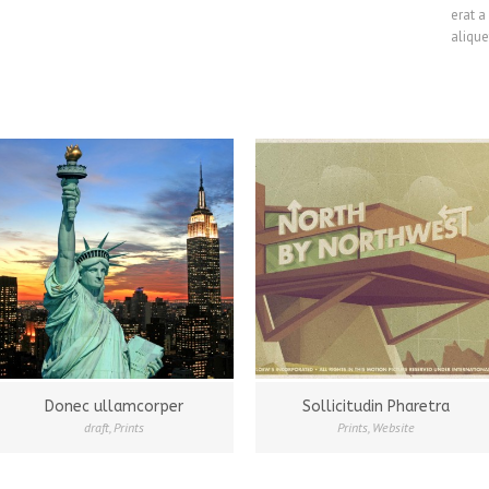
erat a
alique
Donec ullamcorper
Sollicitudin Pharetra
draft
,
Prints
Prints
,
Website