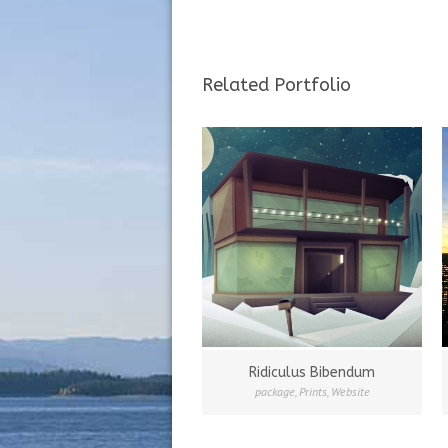
Related Portfolio
Ridiculus Bibendum
package
,
Prints
,
Website