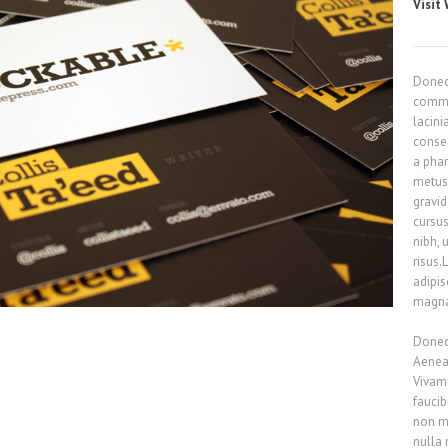
Visit
Donec 
commod
lacini
consec
a pha
metus 
gravid
cursu
nibh, 
risus.
adipis
magna
Donec 
Aenea
Vivamu
faucib
non me
nulla 