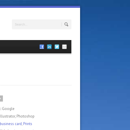
t:
Google
Illustrator, Photoshop
business card
,
Prints