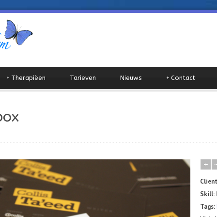
+
Therapiëen
Tarieven
Nieuws
+
Contact
box
Clien
Skill:
Tags: