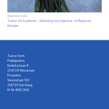
Algemene links:
Trance-Art Academie – Opleiding voor Hypnose- en Regressie
therapie
Trance-form
Praktijkadres:
Kerkeboslaan 8
2243 CN Wassenaar
Postadres:
Stevinstraat 310
2587 EX Den Haag
M: 06 4030 2842