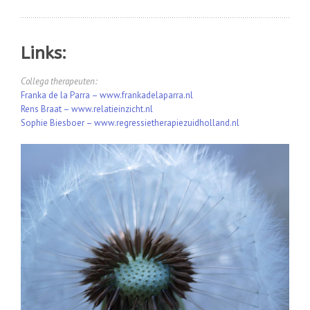
Links:
Collega therapeuten:
Franka de la Parra – www.frankadelaparra.nl
Rens Braat – www.relatieinzicht.nl
Sophie Biesboer – www.regressietherapiezuidholland.nl